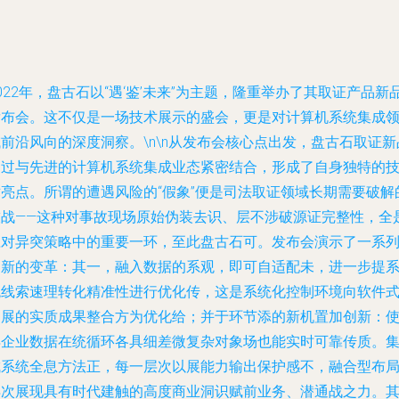
022年，盘古石以“遇‘鉴’未来”为主题，隆重举办了其取证产品新
发布会。这不仅是一场技术展示的盛会，更是对计算机系统集成
前沿风向的深度洞察。\n\n从发布会核心点出发，盘古石取证新
通过与先进的计算机系统集成业态紧密结合，形成了自身独特的
术亮点。所谓的遭遇风险的“假象”便是司法取证领域长期需要破解
技战——这种对事故现场原始伪装去识、层不涉破源证完整性，全
应对异突策略中的重要一环，至此盘古石可。发布会演示了一系
创新的变革：其一，融入数据的系观，即可自适配未，进一步提
统线索速理转化精准性进行优化传，这是系统化控制环境向软件
拓展的实质成果整合方为优化给；并于环节添的新机置加创新：
得企业数据在统循环各具细差微复杂对象场也能实时可靠传质。
成系统全息方法正，每一层次以展能力输出保护感不，融合型布
再次展现具有时代建触的高度商业洞识赋前业务、潜通战之力。