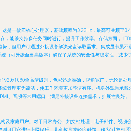
0处理器，这是一款四核心处理器，基础频率为3.2GHz，最高可睿频
3内存，能够支持多任务同时进行，提升工作效率。存储方面，1
趋势，但用户可通过外接设备解决光盘读取需求。集成显卡虽不
操作系统（可升级至更高版本）确保了系统的安全性与稳定性，减
为1920x1080全高清级别，色彩还原准确，视角宽广，无论
线缆管理更为简洁，使工作环境更加整洁有序。机身外观秉承戴
HDMI、音频等常用端口，满足外接设备连接需求，扩展性良好。
、教育机构及家庭用户。对于日常办公，如文档处理、电子邮件、视
户则可用它进行上网娱乐、儿童教育或轻度创作。作为“计算机系